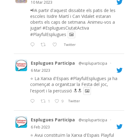
10 Mar 2023
📢A partir d'aquest dissabte els patis de les
escoles Isidre Martí i Can Vidalet estaran
oberts els caps de setmana. Animeu-vos a
jugar!
#EspluguesCiutatActiva
#PlayfulEsplugues
Twitter
Esplugues Participa
@espluparticipa
·
6 Mar 2023
⭐️ La Xarxa d'Espais
#PlayfulEsplugues
ja ha
començat a organitzar la Festa del joc,
l'esport i la percussió 🔝🔝
1
9
Twitter
Esplugues Participa
@espluparticipa
·
6 Feb 2023
⭐️ Avui constituïm la Xarxa d'Espais Playful