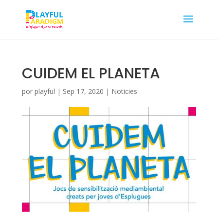
CUIDEM EL PLANETA
por
playful
|
Sep 17, 2020
|
Noticies