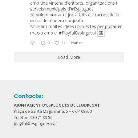
amb una vintena d'entitats, organitzacions i
serveis municipals d'#Esplugues
🎯 Volem portar el joc a tots els racons de la
ciutat de manera conjunta
💡Tenim moltes idees i projectes per posar en
marxa amb el
#PlayfulEsplugues
!
3
12
Twitter
Load More
Contacte:
AJUNTAMENT D’ESPLUGUES DE LLOBREGAT
Plaça de Santa Magdalena, 5 – 6 CP 08950
Telèfon: 93 371 33 50
playful@esplugues.cat