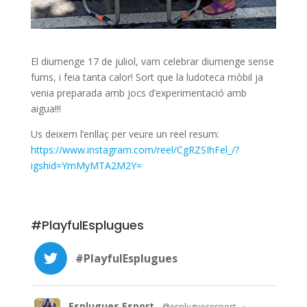
El diumenge 17 de juliol, vam celebrar diumenge sense
fums, i feia tanta calor! Sort que la ludoteca mòbil ja
venia preparada amb jocs d’experimentació amb
aigua!!!
Us deixem l’enllaç per veure un reel resum:
https://www.instagram.com/reel/CgRZSIhFel_/?
igshid=YmMyMTA2M2Y=
#PlayfulEsplugues
#PlayfulEsplugues
Esplugues Esport
@espluguesesport
·