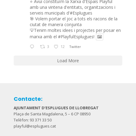
⭐️ Avui constituïm la Xarxa d'Espais Playful
amb una vintena d'entitats, organitzacions i
serveis municipals d'#Esplugues
🎯 Volem portar el joc a tots els racons de la
ciutat de manera conjunta
💡Tenim moltes idees i projectes per posar en
marxa amb el
#PlayfulEsplugues
!
3
12
Twitter
Load More
Contacte:
AJUNTAMENT D’ESPLUGUES DE LLOBREGAT
Plaça de Santa Magdalena, 5 – 6 CP 08950
Telèfon: 93 371 33 50
playful@esplugues.cat