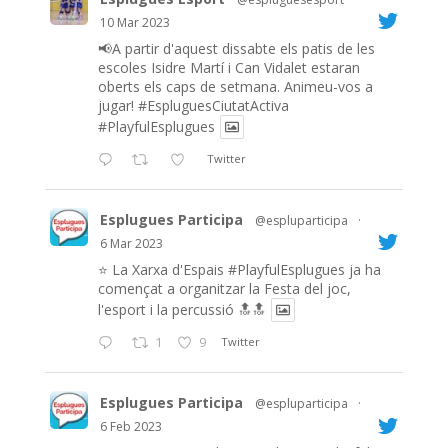
10 Mar 2023
📢A partir d'aquest dissabte els patis de les
escoles Isidre Martí i Can Vidalet estaran
oberts els caps de setmana. Animeu-vos a
jugar!
#EspluguesCiutatActiva
#PlayfulEsplugues
Twitter
Esplugues Participa
@espluparticipa
·
6 Mar 2023
⭐️ La Xarxa d'Espais
#PlayfulEsplugues
ja ha
començat a organitzar la Festa del joc,
l'esport i la percussió 🔝🔝
1
9
Twitter
Esplugues Participa
@espluparticipa
·
6 Feb 2023