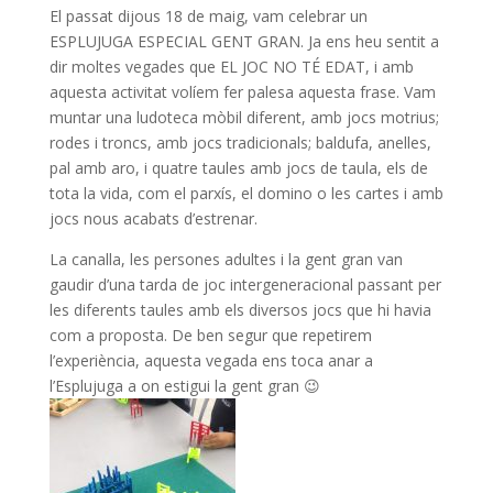
El passat dijous 18 de maig, vam celebrar un
ESPLUJUGA ESPECIAL GENT GRAN. Ja ens heu sentit a
dir moltes vegades que EL JOC NO TÉ EDAT, i amb
aquesta activitat volíem fer palesa aquesta frase. Vam
muntar una ludoteca mòbil diferent, amb jocs motrius;
rodes i troncs, amb jocs tradicionals; baldufa, anelles,
pal amb aro, i quatre taules amb jocs de taula, els de
tota la vida, com el parxís, el domino o les cartes i amb
jocs nous acabats d’estrenar.
La canalla, les persones adultes i la gent gran van
gaudir d’una tarda de joc intergeneracional passant per
les diferents taules amb els diversos jocs que hi havia
com a proposta. De ben segur que repetirem
l’experiència, aquesta vegada ens toca anar a
l’Esplujuga a on estigui la gent gran 😉