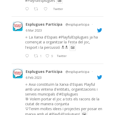
#PlayfulEsplugues
Twitter
Esplugues Participa
@espluparticipa
·
6 Mar 2023
⭐️ La Xarxa d'Espais
#PlayfulEsplugues
ja ha
començat a organitzar la Festa del joc,
l'esport i la percussió 🔝🔝
1
9
Twitter
Esplugues Participa
@espluparticipa
·
6 Feb 2023
⭐️ Avui constituïm la Xarxa d'Espais Playful
amb una vintena d'entitats, organitzacions i
serveis municipals d'#Esplugues
🎯 Volem portar el joc a tots els racons de la
ciutat de manera conjunta
💡Tenim moltes idees i projectes per posar en
marxa amb el
#PlayfulEsplugues
!