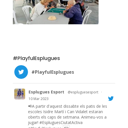
#PlayfulEsplugues
#PlayfulEsplugues
Esplugues Esport
@espluguesesport
·
10 Mar 2023
📢A partir d'aquest dissabte els patis de les
escoles Isidre Martí i Can Vidalet estaran
oberts els caps de setmana. Animeu-vos a
jugar!
#EspluguesCiutatActiva