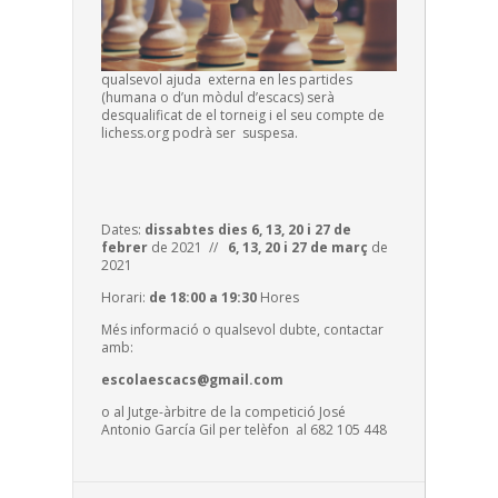
qualsevol ajuda externa en les partides
(humana o d’un mòdul d’escacs) serà
desqualificat de el torneig i el seu compte de
lichess.org podrà ser suspesa.
Dates:
dissabtes dies 6, 13, 20 i 27 de
febrer
de 2021 //
6, 13, 20 i 27 de març
de
2021
Horari:
de 18:00 a 19:30
Hores
Més informació o qualsevol dubte, contactar
amb:
escolaescacs@gmail.com
o al Jutge-àrbitre de la competició José
Antonio García Gil per telèfon al 682 105 448