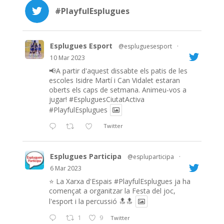
#PlayfulEsplugues
Esplugues Esport
@espluguesesport
·
10 Mar 2023
📢A partir d'aquest dissabte els patis de les
escoles Isidre Martí i Can Vidalet estaran
oberts els caps de setmana. Animeu-vos a
jugar!
#EspluguesCiutatActiva
#PlayfulEsplugues
Twitter
Esplugues Participa
@espluparticipa
·
6 Mar 2023
⭐️ La Xarxa d'Espais
#PlayfulEsplugues
ja ha
començat a organitzar la Festa del joc,
l'esport i la percussió 🔝🔝
1
9
Twitter