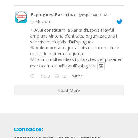
Esplugues Participa
@espluparticipa
·
6 Feb 2023
⭐️ Avui constituïm la Xarxa d'Espais Playful
amb una vintena d'entitats, organitzacions i
serveis municipals d'#Esplugues
🎯 Volem portar el joc a tots els racons de la
ciutat de manera conjunta
💡Tenim moltes idees i projectes per posar en
marxa amb el
#PlayfulEsplugues
!
3
12
Twitter
Load More
Contacte: