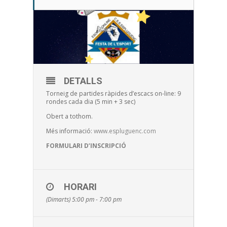
DETALLS
Torneig de partides ràpides d’escacs on-line: 9
rondes cada dia (5 min + 3 sec)
Obert a tothom.
Més informació:
www.espluguenc.com
FORMULARI D’INSCRIPCIÓ
HORARI
(Dimarts) 5:00 pm - 7:00 pm