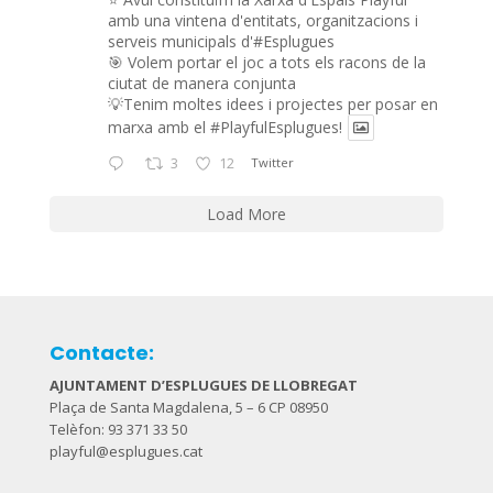
amb una vintena d'entitats, organitzacions i
serveis municipals d'#Esplugues
🎯 Volem portar el joc a tots els racons de la
ciutat de manera conjunta
💡Tenim moltes idees i projectes per posar en
marxa amb el
#PlayfulEsplugues
!
3
12
Twitter
Load More
Contacte:
AJUNTAMENT D’ESPLUGUES DE LLOBREGAT
Plaça de Santa Magdalena, 5 – 6 CP 08950
Telèfon: 93 371 33 50
playful@esplugues.cat