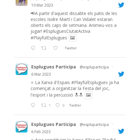
10 Mar 2023
📢A partir d'aquest dissabte els patis de les
escoles Isidre Martí i Can Vidalet estaran
oberts els caps de setmana. Animeu-vos a
jugar!
#EspluguesCiutatActiva
#PlayfulEsplugues
Twitter
Esplugues Participa
@espluparticipa
·
6 Mar 2023
⭐️ La Xarxa d'Espais
#PlayfulEsplugues
ja ha
començat a organitzar la Festa del joc,
l'esport i la percussió 🔝🔝
1
9
Twitter
Esplugues Participa
@espluparticipa
·
6 Feb 2023
⭐️ Avui constituïm la Xarxa d'Espais Playful