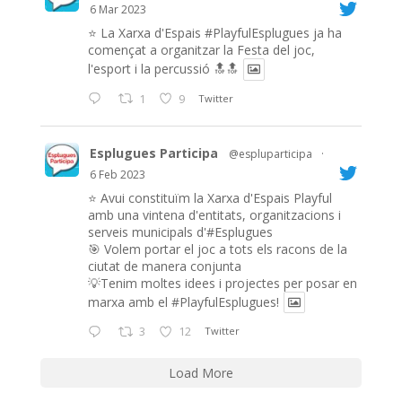
6 Mar 2023
⭐️ La Xarxa d'Espais
#PlayfulEsplugues
ja ha
començat a organitzar la Festa del joc,
l'esport i la percussió 🔝🔝
1
9
Twitter
Esplugues Participa
@espluparticipa
·
6 Feb 2023
⭐️ Avui constituïm la Xarxa d'Espais Playful
amb una vintena d'entitats, organitzacions i
serveis municipals d'#Esplugues
🎯 Volem portar el joc a tots els racons de la
ciutat de manera conjunta
💡Tenim moltes idees i projectes per posar en
marxa amb el
#PlayfulEsplugues
!
3
12
Twitter
Load More