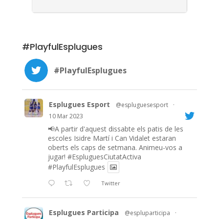
#PlayfulEsplugues
#PlayfulEsplugues
Esplugues Esport
@espluguesesport
·
10 Mar 2023
📢A partir d'aquest dissabte els patis de les
escoles Isidre Martí i Can Vidalet estaran
oberts els caps de setmana. Animeu-vos a
jugar!
#EspluguesCiutatActiva
#PlayfulEsplugues
Twitter
Esplugues Participa
@espluparticipa
·