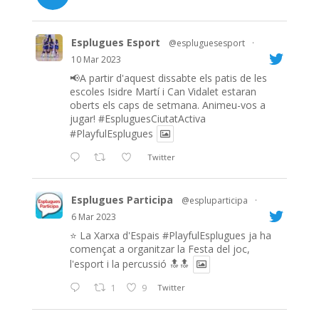
Esplugues Esport
@espluguesesport
·
10 Mar 2023
📢A partir d'aquest dissabte els patis de les
escoles Isidre Martí i Can Vidalet estaran
oberts els caps de setmana. Animeu-vos a
jugar!
#EspluguesCiutatActiva
#PlayfulEsplugues
Twitter
Esplugues Participa
@espluparticipa
·
6 Mar 2023
⭐️ La Xarxa d'Espais
#PlayfulEsplugues
ja ha
començat a organitzar la Festa del joc,
l'esport i la percussió 🔝🔝
1
9
Twitter