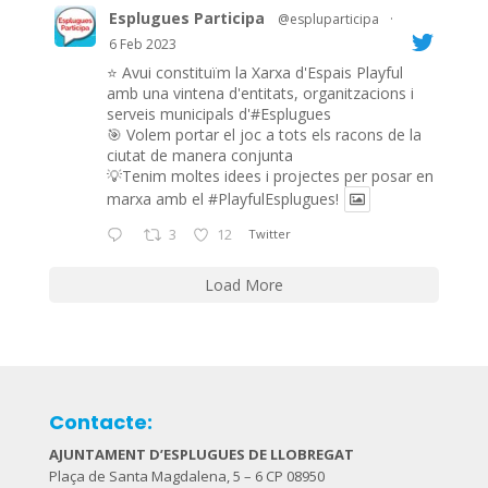
Esplugues Participa
@espluparticipa
·
6 Feb 2023
⭐️ Avui constituïm la Xarxa d'Espais Playful
amb una vintena d'entitats, organitzacions i
serveis municipals d'#Esplugues
🎯 Volem portar el joc a tots els racons de la
ciutat de manera conjunta
💡Tenim moltes idees i projectes per posar en
marxa amb el
#PlayfulEsplugues
!
3
12
Twitter
Load More
Contacte:
AJUNTAMENT D’ESPLUGUES DE LLOBREGAT
Plaça de Santa Magdalena, 5 – 6 CP 08950