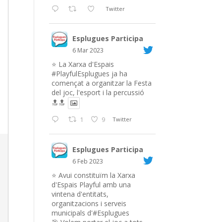
Twitter
Esplugues Participa
6 Mar 2023
⭐️ La Xarxa d'Espais
#PlayfulEsplugues
ja ha
començat a organitzar la Festa
del joc, l'esport i la percussió
🔝🔝
1
9
Twitter
Esplugues Participa
6 Feb 2023
⭐️ Avui constituïm la Xarxa
d'Espais Playful amb una
vintena d'entitats,
organitzacions i serveis
municipals d'#Esplugues