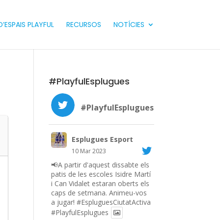
’ESPAIS PLAYFUL
RECURSOS
NOTÍCIES
#PlayfulEsplugues
#PlayfulEsplugues
Esplugues Esport
10 Mar 2023
📢A partir d'aquest dissabte els
patis de les escoles Isidre Martí
i Can Vidalet estaran oberts els
caps de setmana. Animeu-vos
a jugar!
#EspluguesCiutatActiva
#PlayfulEsplugues