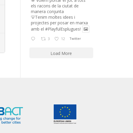
🎯 Volem portar el joc a tots
els racons de la ciutat de
manera conjunta
💡Tenim moltes idees i
projectes per posar en marxa
amb el
#PlayfulEsplugues
!
3
12
Twitter
Load More