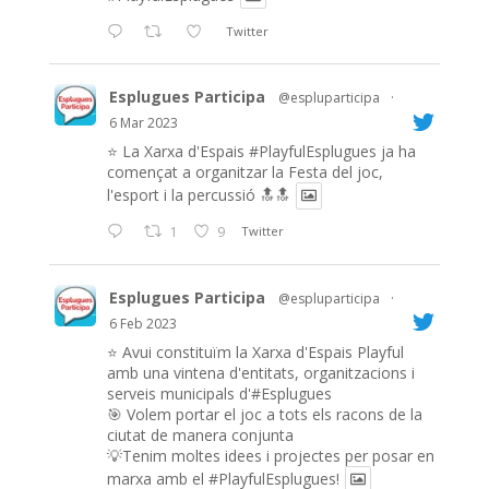
Twitter
Esplugues Participa
@espluparticipa
·
6 Mar 2023
⭐️ La Xarxa d'Espais
#PlayfulEsplugues
ja ha
començat a organitzar la Festa del joc,
l'esport i la percussió 🔝🔝
1
9
Twitter
Esplugues Participa
@espluparticipa
·
6 Feb 2023
⭐️ Avui constituïm la Xarxa d'Espais Playful
amb una vintena d'entitats, organitzacions i
serveis municipals d'#Esplugues
🎯 Volem portar el joc a tots els racons de la
ciutat de manera conjunta
💡Tenim moltes idees i projectes per posar en
marxa amb el
#PlayfulEsplugues
!