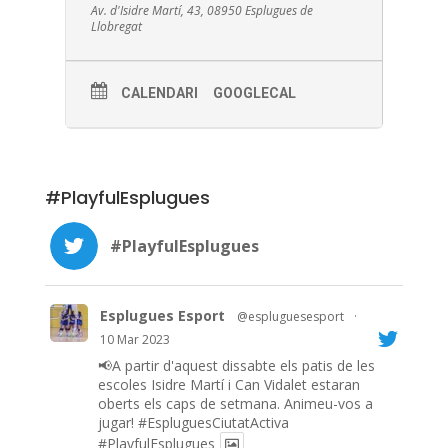
Av. d'Isidre Martí, 43, 08950 Esplugues de
Llobregat
CALENDARI
GOOGLECAL
#PlayfulEsplugues
#PlayfulEsplugues
Esplugues Esport
@espluguesesport
·
10 Mar 2023
📢A partir d'aquest dissabte els patis de les
escoles Isidre Martí i Can Vidalet estaran
oberts els caps de setmana. Animeu-vos a
jugar!
#EspluguesCiutatActiva
#PlayfulEsplugues