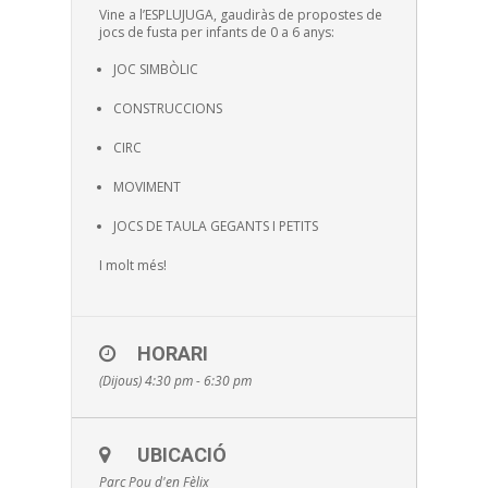
Vine a l’ESPLUJUGA, gaudiràs de propostes de
jocs de fusta per infants de 0 a 6 anys:
JOC SIMBÒLIC
CONSTRUCCIONS
CIRC
MOVIMENT
JOCS DE TAULA GEGANTS I PETITS
I molt més!
HORARI
(Dijous) 4:30 pm - 6:30 pm
UBICACIÓ
Parc Pou d'en Fèlix