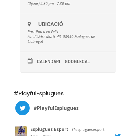
(Dijous) 5:30 pm - 7:30 pm
UBICACIÓ
Parc Pou d'en Fèlix
Av. d'Isidre Martí, 43, 08950 Esplugues de
Llobregat
CALENDARI
GOOGLECAL
#PlayfulEsplugues
#PlayfulEsplugues
Esplugues Esport
@espluguesesport
·