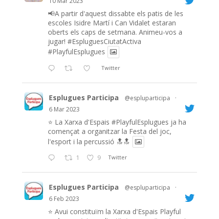
10 Mar 2023
📢A partir d'aquest dissabte els patis de les
escoles Isidre Martí i Can Vidalet estaran
oberts els caps de setmana. Animeu-vos a
jugar!
#EspluguesCiutatActiva
#PlayfulEsplugues
Twitter
Esplugues Participa
@espluparticipa
·
6 Mar 2023
⭐️ La Xarxa d'Espais
#PlayfulEsplugues
ja ha
començat a organitzar la Festa del joc,
l'esport i la percussió 🔝🔝
1
9
Twitter
Esplugues Participa
@espluparticipa
·
6 Feb 2023
⭐️ Avui constituïm la Xarxa d'Espais Playful