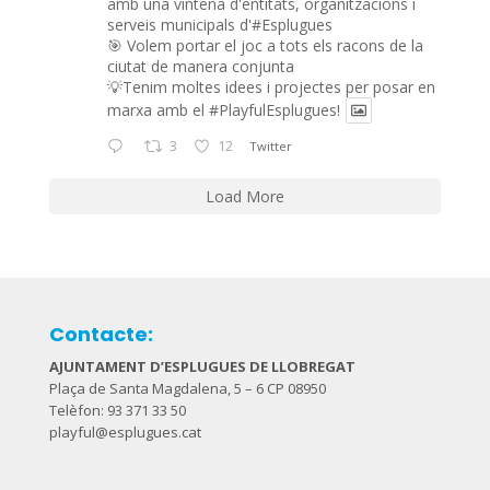
amb una vintena d'entitats, organitzacions i
serveis municipals d'#Esplugues
🎯 Volem portar el joc a tots els racons de la
ciutat de manera conjunta
💡Tenim moltes idees i projectes per posar en
marxa amb el
#PlayfulEsplugues
!
3
12
Twitter
Load More
Contacte:
AJUNTAMENT D’ESPLUGUES DE LLOBREGAT
Plaça de Santa Magdalena, 5 – 6 CP 08950
Telèfon: 93 371 33 50
playful@esplugues.cat