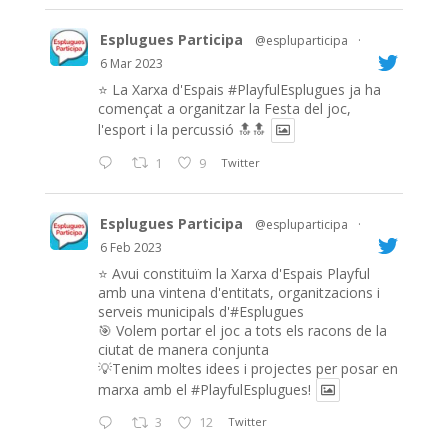
Esplugues Participa
@espluparticipa
·
6 Mar 2023
⭐️ La Xarxa d'Espais
#PlayfulEsplugues
ja ha
començat a organitzar la Festa del joc,
l'esport i la percussió 🔝🔝
1
9
Twitter
Esplugues Participa
@espluparticipa
·
6 Feb 2023
⭐️ Avui constituïm la Xarxa d'Espais Playful
amb una vintena d'entitats, organitzacions i
serveis municipals d'#Esplugues
🎯 Volem portar el joc a tots els racons de la
ciutat de manera conjunta
💡Tenim moltes idees i projectes per posar en
marxa amb el
#PlayfulEsplugues
!
3
12
Twitter