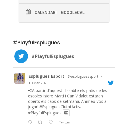
CALENDARI
GOOGLECAL
#PlayfulEsplugues
#PlayfulEsplugues
Esplugues Esport
@espluguesesport
·
10 Mar 2023
📢A partir d'aquest dissabte els patis de les
escoles Isidre Martí i Can Vidalet estaran
oberts els caps de setmana. Animeu-vos a
jugar!
#EspluguesCiutatActiva
#PlayfulEsplugues
Twitter