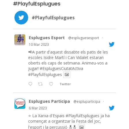
#PlayfulEsplugues
#PlayfulEsplugues
Esplugues Esport
@espluguesesport
·
10 Mar 2023
📢A partir d'aquest dissabte els patis de les
escoles Isidre Martí i Can Vidalet estaran
oberts els caps de setmana. Animeu-vos a
jugar!
#EspluguesCiutatActiva
#PlayfulEsplugues
Twitter
Esplugues Participa
@espluparticipa
·
6 Mar 2023
⭐️ La Xarxa d'Espais
#PlayfulEsplugues
ja ha
començat a organitzar la Festa del joc,
l'esport i la percussió 🔝🔝