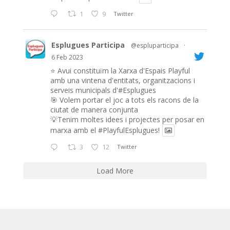
1
9
Twitter
Esplugues Participa
@espluparticipa
·
6 Feb 2023
⭐️ Avui constituïm la Xarxa d'Espais Playful
amb una vintena d'entitats, organitzacions i
serveis municipals d'#Esplugues
🎯 Volem portar el joc a tots els racons de la
ciutat de manera conjunta
💡Tenim moltes idees i projectes per posar en
marxa amb el
#PlayfulEsplugues
!
3
12
Twitter
Load More