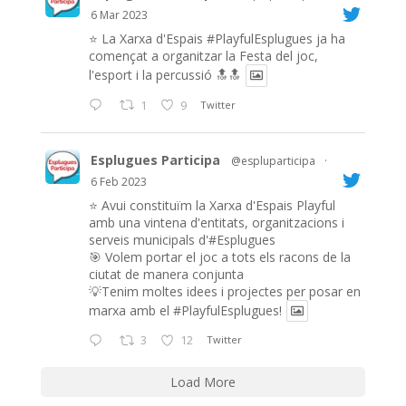
6 Mar 2023
⭐️ La Xarxa d'Espais
#PlayfulEsplugues
ja ha
començat a organitzar la Festa del joc,
l'esport i la percussió 🔝🔝
1
9
Twitter
Esplugues Participa
@espluparticipa
·
6 Feb 2023
⭐️ Avui constituïm la Xarxa d'Espais Playful
amb una vintena d'entitats, organitzacions i
serveis municipals d'#Esplugues
🎯 Volem portar el joc a tots els racons de la
ciutat de manera conjunta
💡Tenim moltes idees i projectes per posar en
marxa amb el
#PlayfulEsplugues
!
3
12
Twitter
Load More