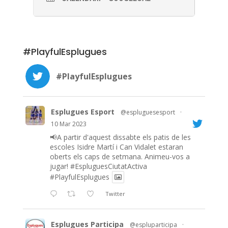
#PlayfulEsplugues
#PlayfulEsplugues
Esplugues Esport
@espluguesesport
·
10 Mar 2023
📢A partir d'aquest dissabte els patis de les
escoles Isidre Martí i Can Vidalet estaran
oberts els caps de setmana. Animeu-vos a
jugar!
#EspluguesCiutatActiva
#PlayfulEsplugues
Twitter
Esplugues Participa
@espluparticipa
·