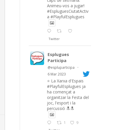
caps de setmana.
Animeu-vos a jugar!
#EspluguesCiutatActiv
a #PlayfulEsplugues
Twitter
Esplugues
Participa
@espluparticipa
·
6 Mar 2023
⭐️ La Xarxa d'Espais
#PlayfulEsplugues ja
ha començat a
organitzar la Festa del
joc, l'esport i la
percussió 🔝🔝
1
9