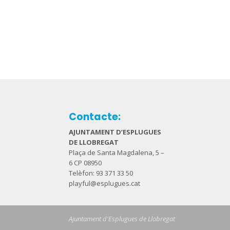
Contacte:
AJUNTAMENT D’ESPLUGUES
DE LLOBREGAT
Plaça de Santa Magdalena, 5 –
6 CP 08950
Telèfon: 93 371 33 50
playful@esplugues.cat
Ajuntament d'Esplugues de Llobregat