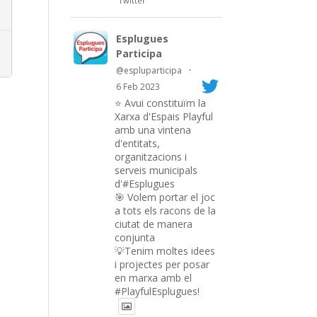
Twitter
Esplugues
Participa
@espluparticipa
·
6 Feb 2023
⭐️ Avui constituïm la
Xarxa d'Espais Playful
amb una vintena
d'entitats,
organitzacions i
serveis municipals
d'#Esplugues
🎯 Volem portar el joc
a tots els racons de la
ciutat de manera
conjunta
💡Tenim moltes idees
i projectes per posar
en marxa amb el
#PlayfulEsplugues!