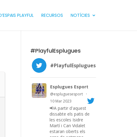
’ESPAIS PLAYFUL
RECURSOS
NOTÍCIES
#PlayfulEsplugues
#PlayfulEsplugues
Esplugues Esport
@espluguesesport
·
10 Mar 2023
📢A partir d'aquest
dissabte els patis de
les escoles Isidre
Martí i Can Vidalet
estaran oberts els