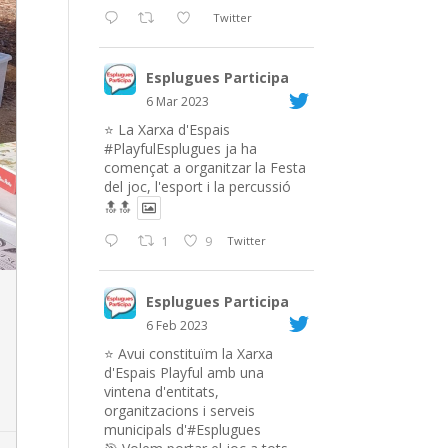
Twitter
Esplugues Participa
6 Mar 2023
⭐️ La Xarxa d'Espais
#PlayfulEsplugues
ja ha
començat a organitzar la Festa
del joc, l'esport i la percussió
🔝🔝
1
9
Twitter
Esplugues Participa
6 Feb 2023
⭐️ Avui constituïm la Xarxa
d'Espais Playful amb una
vintena d'entitats,
organitzacions i serveis
municipals d'#Esplugues