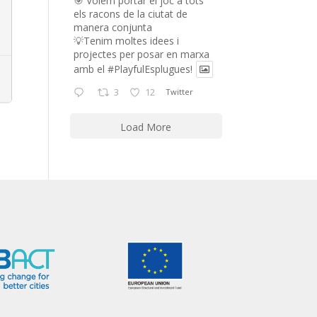
🎯 Volem portar el joc a tots
els racons de la ciutat de
manera conjunta
💡Tenim moltes idees i
projectes per posar en marxa
amb el
#PlayfulEsplugues
!
3
12
Twitter
Load More