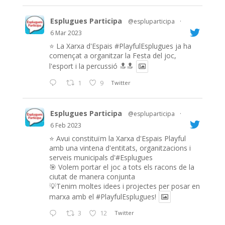
Esplugues Participa
@espluparticipa
·
6 Mar 2023
⭐️ La Xarxa d'Espais
#PlayfulEsplugues
ja ha
començat a organitzar la Festa del joc,
l'esport i la percussió 🔝🔝
1
9
Twitter
Esplugues Participa
@espluparticipa
·
6 Feb 2023
⭐️ Avui constituïm la Xarxa d'Espais Playful
amb una vintena d'entitats, organitzacions i
serveis municipals d'#Esplugues
🎯 Volem portar el joc a tots els racons de la
ciutat de manera conjunta
💡Tenim moltes idees i projectes per posar en
marxa amb el
#PlayfulEsplugues
!
3
12
Twitter