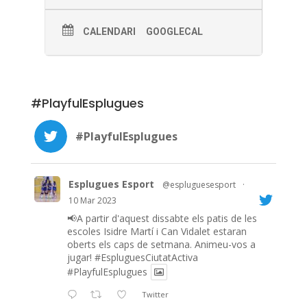
CALENDARI
GOOGLECAL
#PlayfulEsplugues
#PlayfulEsplugues
Esplugues Esport
@espluguesesport
·
10 Mar 2023
📢A partir d'aquest dissabte els patis de les
escoles Isidre Martí i Can Vidalet estaran
oberts els caps de setmana. Animeu-vos a
jugar!
#EspluguesCiutatActiva
#PlayfulEsplugues
Twitter