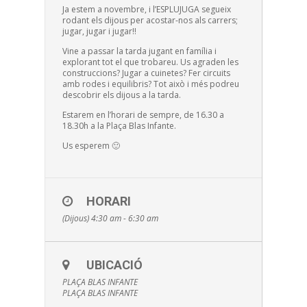
Ja estem a novembre, i l’ESPLUJUGA segueix
rodant els dijous per acostar-nos als carrers;
jugar, jugar i jugar!!
Vine a passar la tarda jugant en família i
explorant tot el que trobareu. Us agraden les
construccions? Jugar a cuinetes? Fer circuits
amb rodes i equilibris? Tot això i més podreu
descobrir els dijous a la tarda.
Estarem en l’horari de sempre, de 16.30 a
18.30h a la Plaça Blas Infante.
Us esperem 🙂
HORARI
(Dijous) 4:30 am - 6:30 am
UBICACIÓ
PLAÇA BLAS INFANTE
PLAÇA BLAS INFANTE