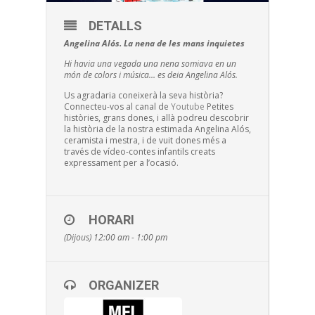
DETALLS
Angelina Alós. La nena de les mans inquietes
Hi havia una vegada una nena somiava en un
món de colors i música… es deia Angelina Alós.
Us agradaria coneixerà la seva història?
Connecteu-vos al canal de
Youtube
Petites
històries, grans dones, i allà podreu descobrir
la història de la nostra estimada Angelina Alós,
ceramista i mestra, i de vuit dones més a
través de vídeo-contes infantils creats
expressament per a l’ocasió.
HORARI
(Dijous) 12:00 am - 1:00 pm
ORGANIZER