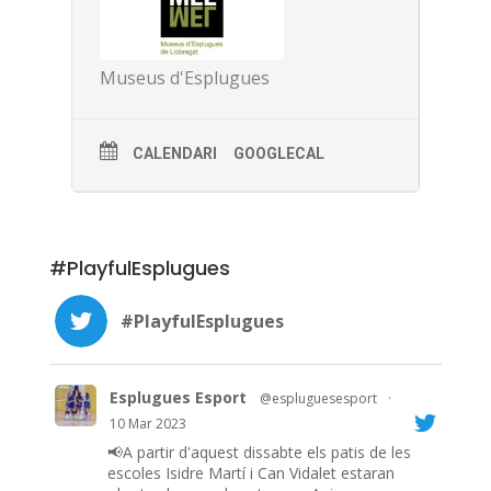
Museus d'Esplugues
CALENDARI
GOOGLECAL
#PlayfulEsplugues
#PlayfulEsplugues
Esplugues Esport
@espluguesesport
·
10 Mar 2023
📢A partir d'aquest dissabte els patis de les
escoles Isidre Martí i Can Vidalet estaran