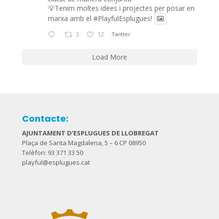
💡Tenim moltes idees i projectes per posar en
marxa amb el
#PlayfulEsplugues
!
3
12
Twitter
Load More
Contacte:
AJUNTAMENT D’ESPLUGUES DE LLOBREGAT
Plaça de Santa Magdalena, 5 – 6 CP 08950
Telèfon: 93 371 33 50
playful@esplugues.cat