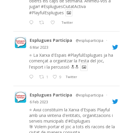
oberts els caps de setmana. Animeu-vos a
jugar!
#EspluguesCiutatActiva
#PlayfulEsplugues
Twitter
Esplugues Participa
@espluparticipa
·
6 Mar 2023
⭐️ La Xarxa d'Espais
#PlayfulEsplugues
ja ha
començat a organitzar la Festa del joc,
l'esport i la percussió 🔝🔝
1
9
Twitter
Esplugues Participa
@espluparticipa
·
6 Feb 2023
⭐️ Avui constituïm la Xarxa d'Espais Playful
amb una vintena d'entitats, organitzacions i
serveis municipals d'#Esplugues
🎯 Volem portar el joc a tots els racons de la
ciutat de manera conjunta