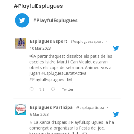
#PlayfulEsplugues
#PlayfulEsplugues
Esplugues Esport
@espluguesesport
·
10 Mar 2023
📢A partir d'aquest dissabte els patis de les
escoles Isidre Martí i Can Vidalet estaran
oberts els caps de setmana. Animeu-vos a
jugar!
#EspluguesCiutatActiva
#PlayfulEsplugues
Twitter
Esplugues Participa
@espluparticipa
·
6 Mar 2023
⭐️ La Xarxa d'Espais
#PlayfulEsplugues
ja ha
començat a organitzar la Festa del joc,